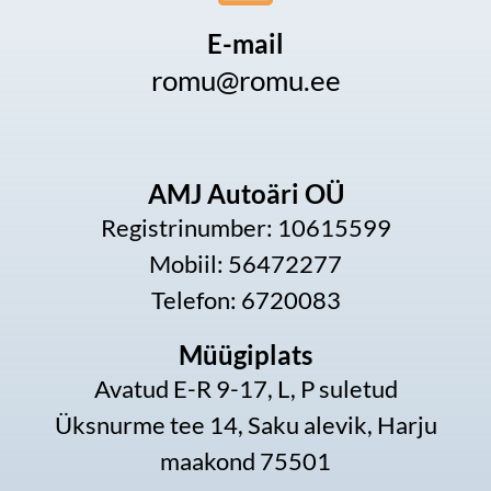
E-mail
romu@romu.ee
AMJ Autoäri OÜ
Registrinumber: 10615599
Mobiil: 56472277
Telefon: 6720083
Müügiplats
Avatud E-R 9-17, L, P suletud
Üksnurme tee 14, Saku alevik, Harju
maakond 75501