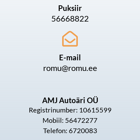
Puksiir
56668822
E-mail
romu@romu.ee
AMJ Autoäri OÜ
Registrinumber: 10615599
Mobiil: 56472277
Telefon: 6720083