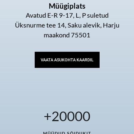
Müügiplats
Avatud E-R 9-17, L, P suletud
Üksnurme tee 14, Saku alevik, Harju
maakond 75501
VAATA ASUKOHTA KAARDIL
+
20000
MÜÜDUD SÕIDUKIT