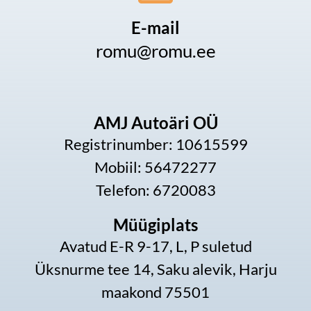
E-mail
romu@romu.ee
AMJ Autoäri OÜ
Registrinumber: 10615599
Mobiil: 56472277
Telefon: 6720083
Müügiplats
Avatud E-R 9-17, L, P suletud
Üksnurme tee 14, Saku alevik, Harju
maakond 75501