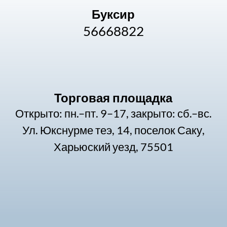
Буксир
56668822
Торговая площадка
Открыто: пн.–пт. 9–17, закрыто: сб.–вс.
Ул. Юкснурме теэ, 14, поселок Саку,
Харьюский уезд, 75501