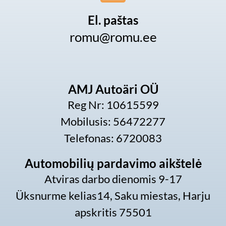
El. paštas
romu@romu.ee
AMJ Autoäri OÜ
Reg Nr: 10615599
Mobilusis: 56472277
Telefonas: 6720083
Automobilių pardavimo aikštelė
Atviras darbo dienomis 9-17
Üksnurme kelias14, Saku miestas, Harju
apskritis 75501