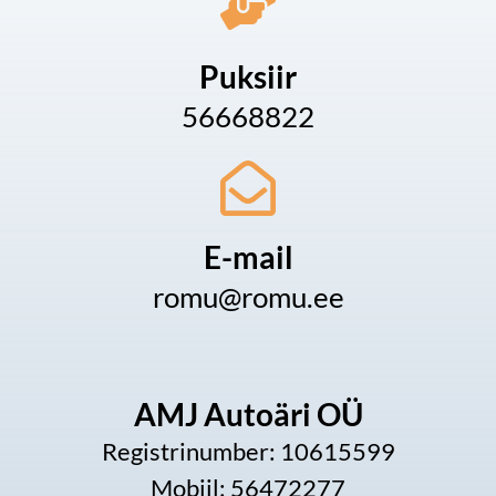
Puksiir
56668822
E-mail
romu@romu.ee
AMJ Autoäri OÜ
Registrinumber: 10615599
Mobiil: 56472277