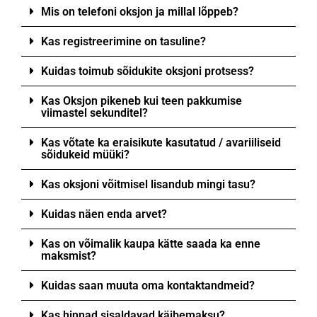
Mis on telefoni oksjon ja millal lõppeb?
Kas registreerimine on tasuline?
Kuidas toimub sõidukite oksjoni protsess?
Kas Oksjon pikeneb kui teen pakkumise
viimastel sekunditel?
Kas võtate ka eraisikute kasutatud / avariiliseid
sõidukeid müüki?
Kas oksjoni võitmisel lisandub mingi tasu?
Kuidas näen enda arvet?
Kas on võimalik kaupa kätte saada ka enne
maksmist?
Kuidas saan muuta oma kontaktandmeid?
Kas hinnad sisaldavad käibemaksu?