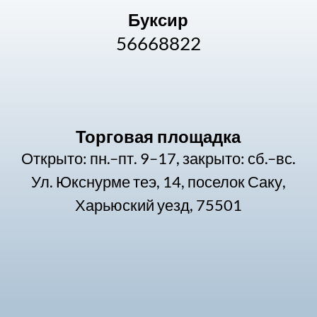
Буксир
56668822
Торговая площадка
Открыто: пн.–пт. 9–17, закрыто: сб.–вс.
Ул. Юкснурме теэ, 14, поселок Саку,
Харьюский уезд, 75501