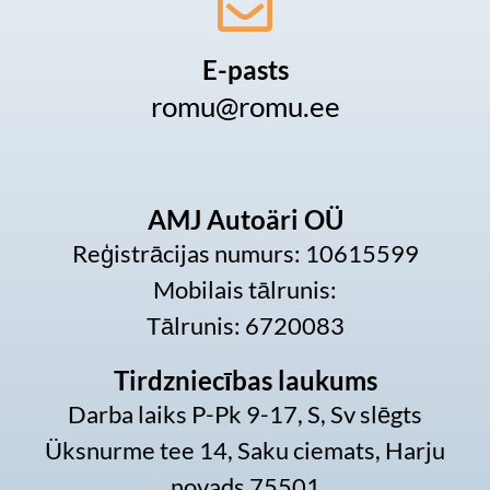
E-pasts
romu@romu.ee
AMJ Autoäri OÜ
Reģistrācijas numurs: 10615599
Mobilais tālrunis:
Tālrunis: 6720083
Tirdzniecības laukums
Darba laiks P-Pk 9-17, S, Sv slēgts
Üksnurme tee 14, Saku ciemats, Harju
novads 75501