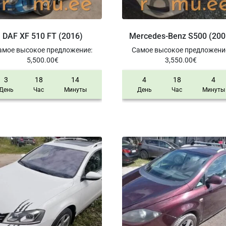
DAF XF 510 FT (2016)
Mercedes-Benz S500 (200
амое высокое предложение
:
Самое высокое предложени
5,500.00
€
3,550.00
€
3
18
14
4
18
4
День
Час
Минуты
День
Час
Минуты