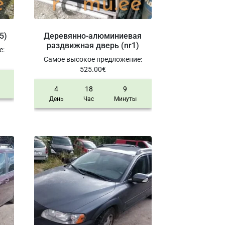
5)
Деревянно-алюминиевая
раздвижная дверь (nr1)
е
:
Самое высокое предложение
:
525.00
€
4
18
9
День
Час
Минуты