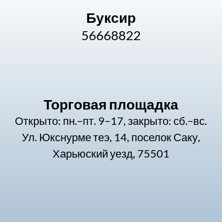
Буксир
56668822
Торговая площадка
Открыто: пн.–пт. 9–17, закрыто: сб.–вс.
Ул. Юкснурме теэ, 14, поселок Саку,
Харьюский уезд, 75501