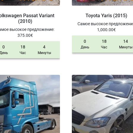
olkswagen Passat Variant
Toyota Yaris (2015)
(2010)
Самое высокое предложени
амое высокое предложение
:
1,000.00
€
375.00
€
0
18
14
0
18
4
День
Час
Минуты
День
Час
Минуты